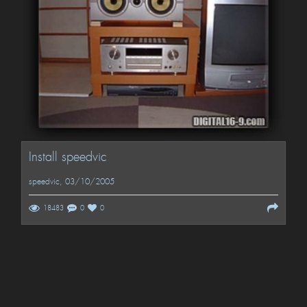
Install speedvic
speedvic
, 03/10/2005
18483
0
0