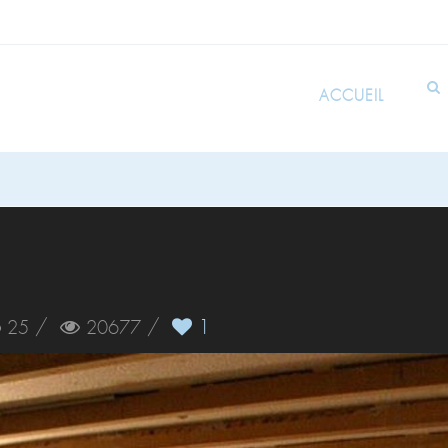
ACCUEIL
/
/
1
25
20677