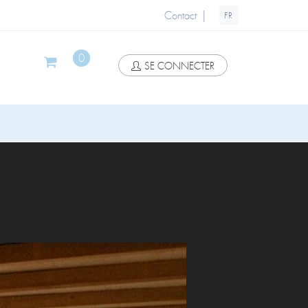
|
Contact
FR
0
SE CONNECTER