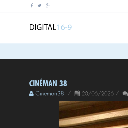
CINÉMAN 38
Cineman38
/
/
20/06/2026