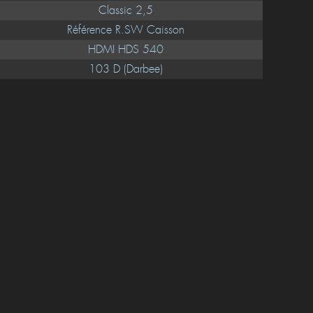
Classic 2,5
Référence R.SW Caisson
HDMI HDS 540
103 D (Darbee)