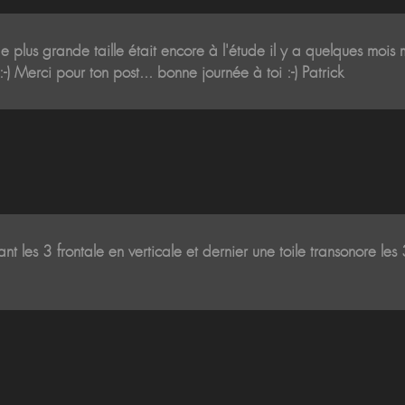
e de plus grande taille était encore à l'étude il y a quelques m
:-) Merci pour ton post... bonne journée à toi :-) Patrick
ant les 3 frontale en verticale et dernier une toile transonore l