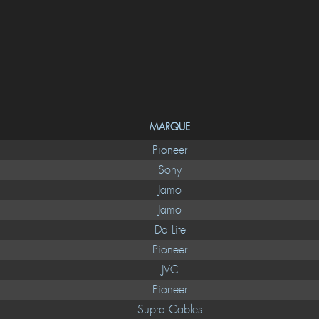
MARQUE
Pioneer
Sony
Jamo
Jamo
Da Lite
Pioneer
JVC
Pioneer
Supra Cables