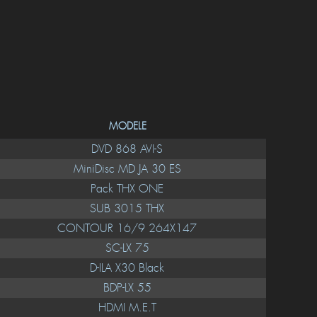
MODELE
DVD 868 AVI-S
MiniDisc MD JA 30 ES
Pack THX ONE
SUB 3015 THX
CONTOUR 16/9 264X147
SC-LX 75
D-ILA X30 Black
BDP-LX 55
HDMI M.E.T