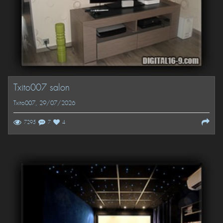
Txito007 salon
Txito007
, 29/07/2026
7295
7
4