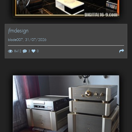
jfmdesign
blade007
, 31/07/2026
8412
3
0