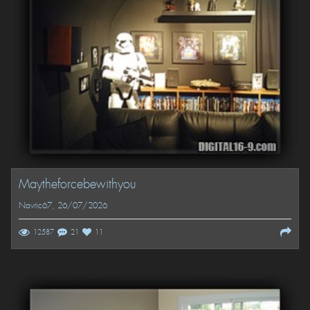
Maytheforcebewithyou
Navric67
, 26/07/2026
12587
21
11