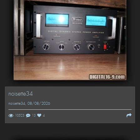
noisette34
noisette34
, 08/08/2026
10523
13
4