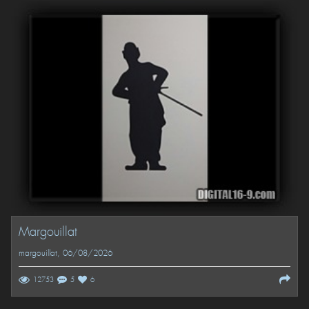
Margouillat
margouillat
, 06/08/2026
12753
5
6