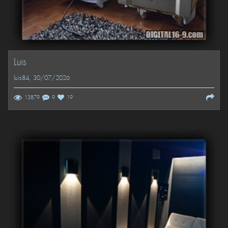
Luis
luis84
, 30/07/2026
13879
9
19