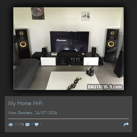
My Home Hi-Fi
Marc Groshens
, 24/07/2026
11178
1
1