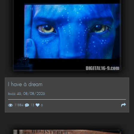
I have à dream
buzz 46
, 08/08/2026
11884
13
6