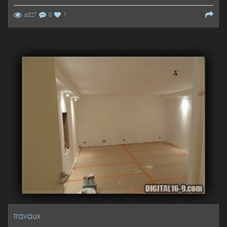
6327
0
1
travaux