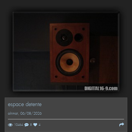
espace detente
alrimat
, 06/08/2026
10464
8
4