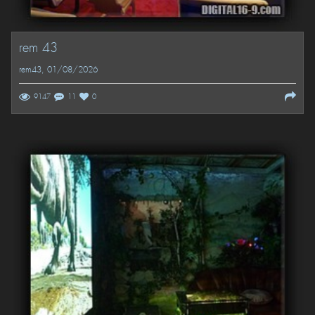
rem 43
rem43
, 01/08/2026
9147
11
0