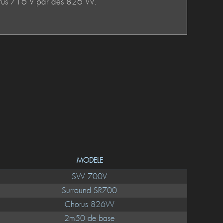
MODELE
SW 700V
Surround SR700
Chorus 826W
2m50 de base