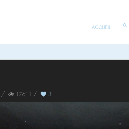
ACCUEIL
/
/
3
17611