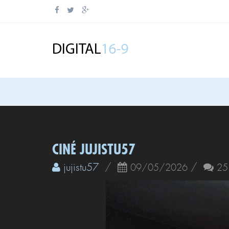
CINÉ JUJISTU57
jujistu57
/
/
09/05/2026
25