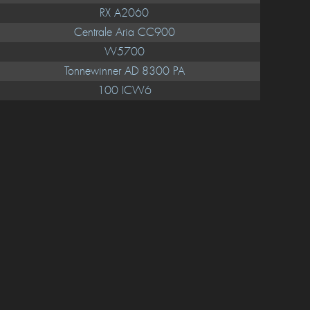
RX A2060
Centrale Aria CC900
W5700
Tonnewinner AD 8300 PA
100 ICW6