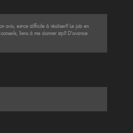
n avis, est-ce difficile à réaliser? Le job en
s conseils, liens à me donner stp? D'avance