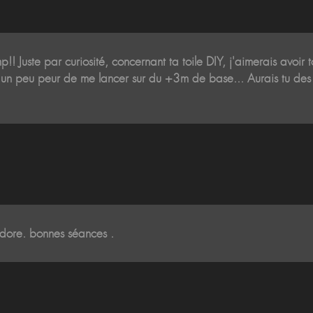
! Juste par curiosité, concernant ta toile DIY, j'aimerais avoir to
 j'ai un peu peur de me lancer sur du +3m de base... Aurais tu de
j'adore. bonnes séances .