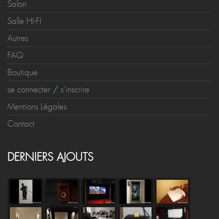
Salon
Salle HI-FI
Autres
FAQ
Boutique
se connecter
/
s'inscrire
Mentions Légales
Contact
DERNIERS AJOUTS