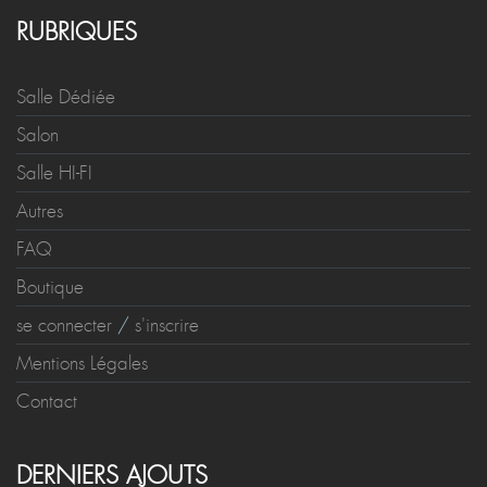
RUBRIQUES
Salle Dédiée
Salon
Salle HI-FI
Autres
FAQ
Boutique
se connecter
/
s'inscrire
Mentions Légales
Contact
DERNIERS AJOUTS