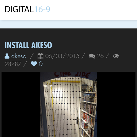
INSTALL AKESO
akeso
/
/
/
06/03/2015
26
/
0
28787