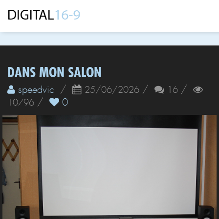
DANS MON SALON
speedvic
/
/
/
25/06/2026
16
/
0
10796