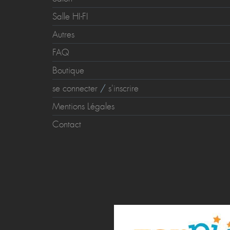
Salle Dédiée
Salon
Salle HI-FI
Autres
FAQ
Boutique
se connecter
/
s'inscrire
Mentions Légales
Contact