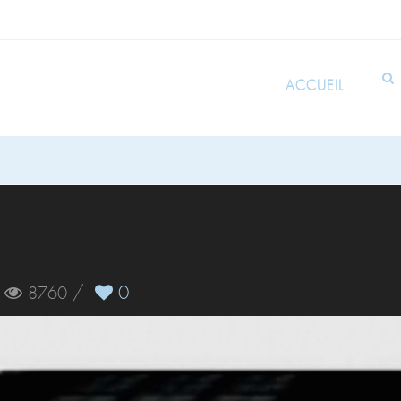
ACCUEIL
/
/
0
8760