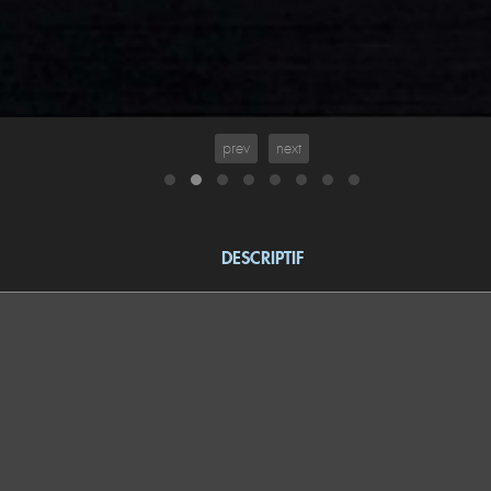
Ampli Onkyo TX-SR309
prev
next
DESCRIPTIF