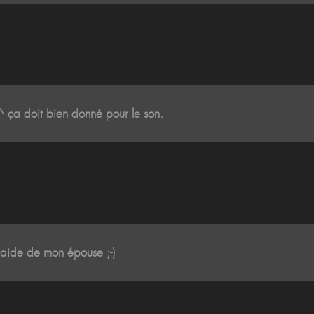
 ça doit bien donné pour le son.
l'aide de mon épouse ;-)