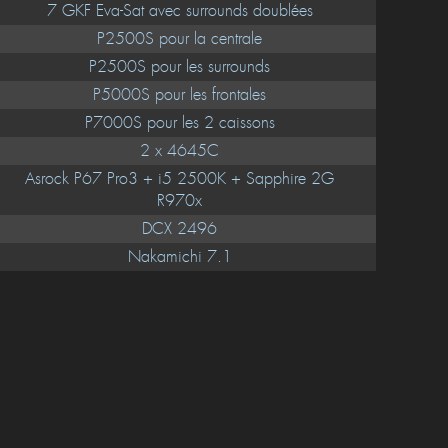
7 GKF Eva-Sat avec surrounds doublées
P2500S pour la centrale
P2500S pour les surrounds
P5000S pour les frontales
P7000S pour les 2 caissons
2 x 4645C
Asrock P67 Pro3 + i5 2500K + Sapphire 2G
R970x
DCX 2496
Nakamichi 7.1