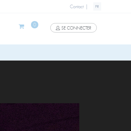
|
Contact
FR
0
SE CONNECTER