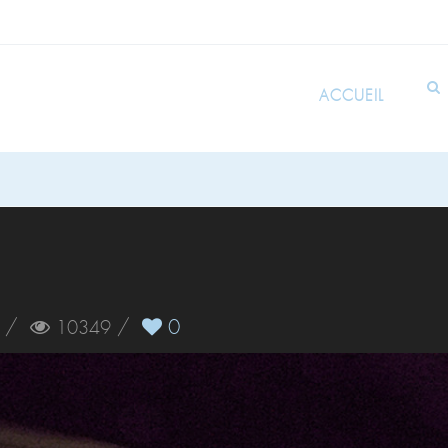
ACCUEIL
/
/
0
10349