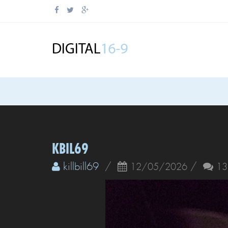
KBIL69
killbill69
/
/
12/05/2026
13