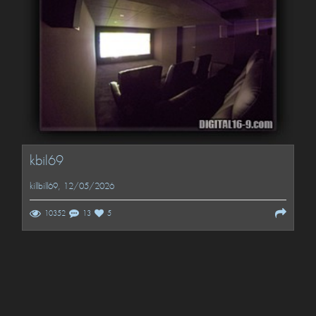
kbil69
killbill69
, 12/05/2026
10352
13
5