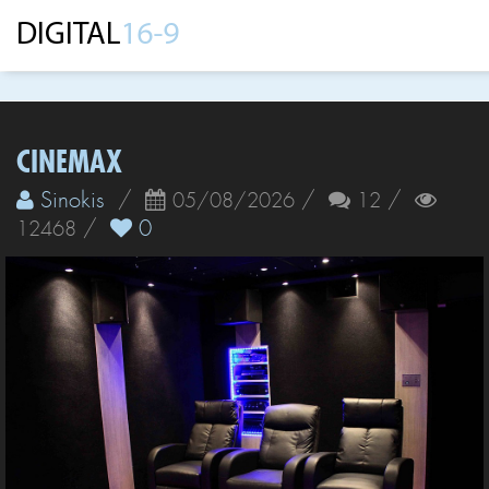
CINEMAX
Sinokis
/
/
/
05/08/2026
12
/
0
12468