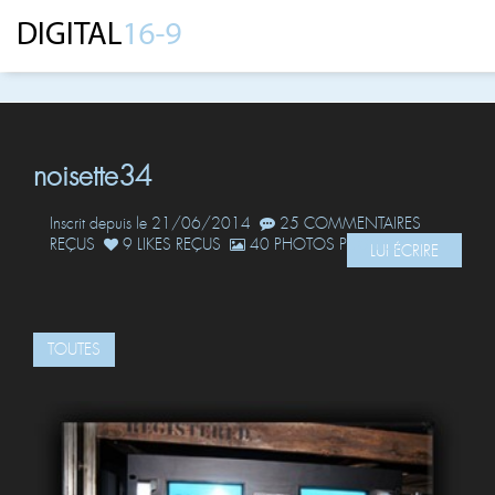
noisette34
Inscrit depuis le 21/06/2014
25 COMMENTAIRES
REÇUS
9 LIKES REÇUS
40 PHOTOS POSTÉES
LUI ÉCRIRE
TOUTES