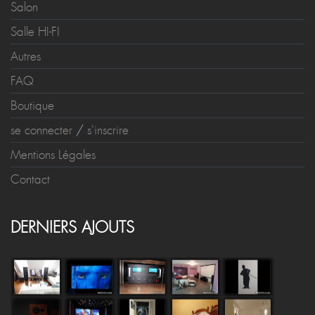
Salon
Salle HI-FI
Autres
FAQ
Boutique
se connecter
/
s'inscrire
Mentions Légales
Contact
DERNIERS AJOUTS