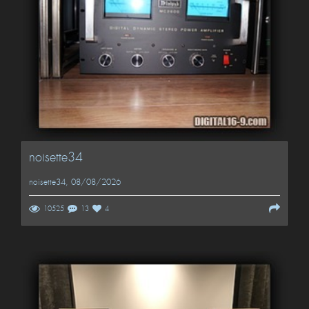
noisette34
noisette34
, 08/08/2026
10525
13
4