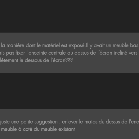
e la manière dont le matériel est exposé.Il y avait un meuble bas
pas fixer l'enceinte centrale au dessus de l’écran incliné vers 
étement le dessous de l’écran???
uste une petite suggestion : enlever le matos du dessus de l'ence
it meuble à coté du meuble existant