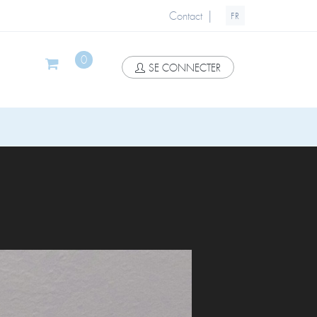
|
Contact
FR
0
SE CONNECTER