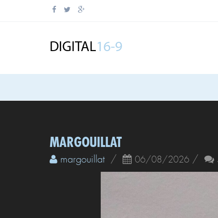
MARGOUILLAT
margouillat
/
/
06/08/2026