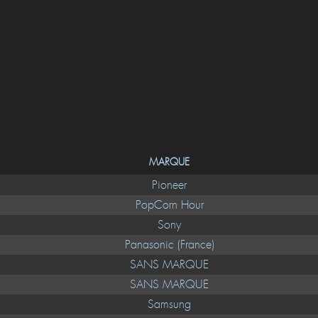
MARQUE
Pioneer
PopCorn Hour
Sony
Panasonic (France)
SANS MARQUE
SANS MARQUE
Samsung