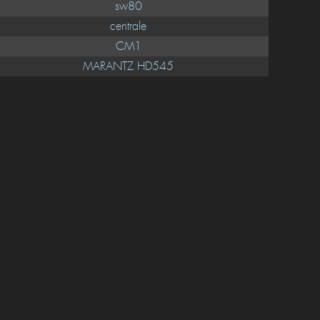
sw80
centrale
CM1
MARANTZ HD545