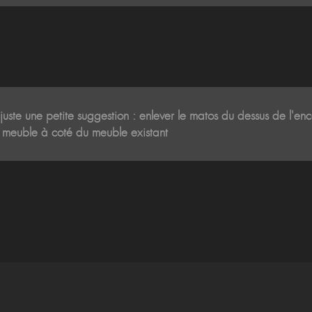
uste une petite suggestion : enlever le matos du dessus de l'ence
it meuble à coté du meuble existant