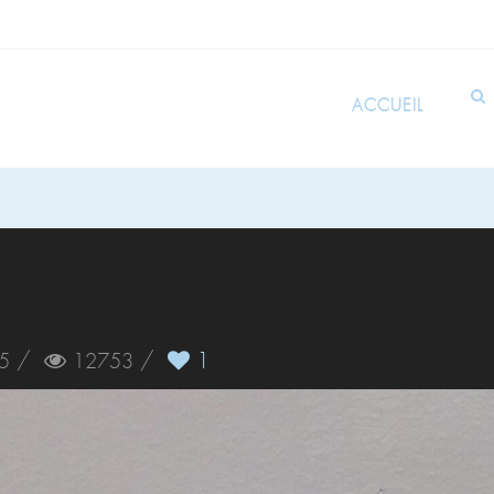
ACCUEIL
/
/
1
5
12753