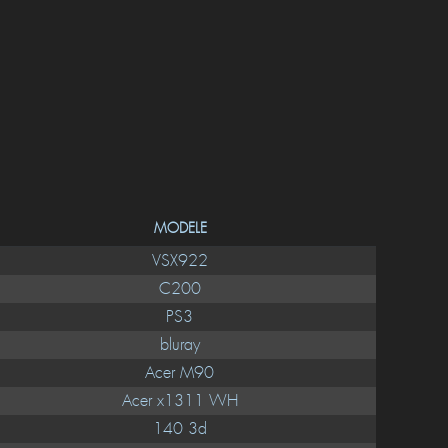
MODELE
VSX922
C200
PS3
bluray
Acer M90
Acer x1311 WH
140 3d