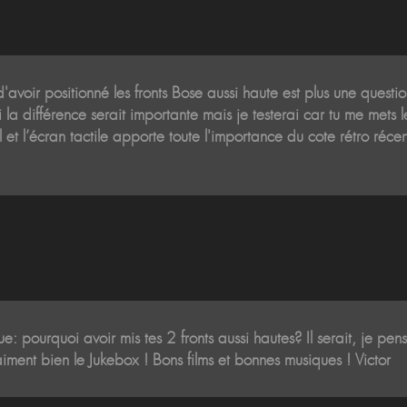
avoir positionné les fronts Bose aussi haute est plus une questi
si la différence serait importante mais je testerai car tu me met
 et l’écran tactile apporte toute l'importance du cote rétro récen
que: pourquoi avoir mis tes 2 fronts aussi hautes? Il serait, je pe
aiment bien le Jukebox ! Bons films et bonnes musiques ! Victor