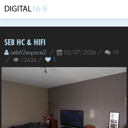
SEB HC & HIFI
seb62espace2
/
/
02/07/2026
19
/
/
1
12434