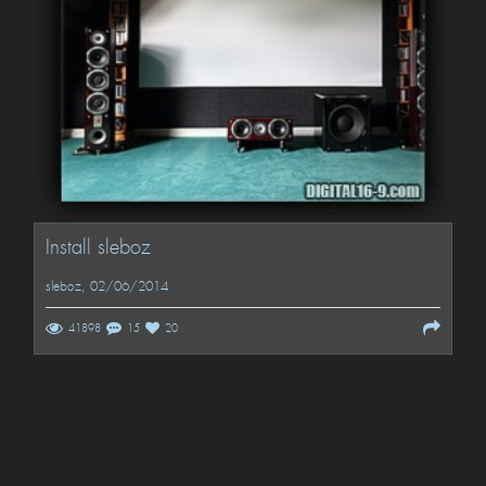
Install sleboz
sleboz
, 02/06/2014
41898
15
20