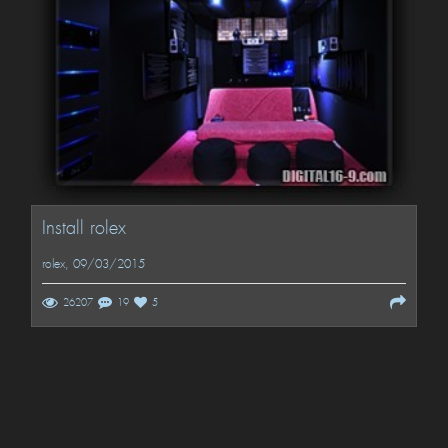
Install rolex
rolex
, 09/03/2015
26207
19
5