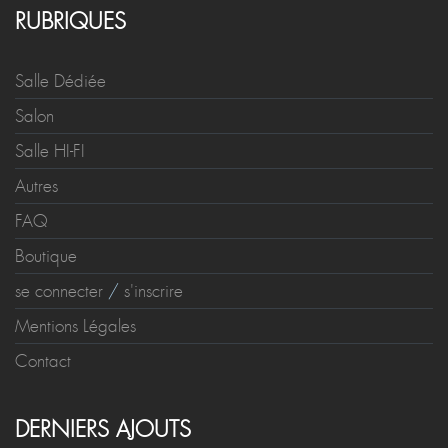
RUBRIQUES
Salle Dédiée
Salon
Salle HI-FI
Autres
FAQ
Boutique
se connecter
/
s'inscrire
Mentions Légales
Contact
DERNIERS AJOUTS