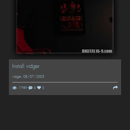
Install vidger
vidger
, 08/07/2005
17989
0
0