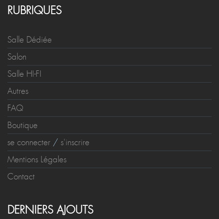
RUBRIQUES
Salle Dédiée
Salon
Salle HI-FI
Autres
FAQ
Boutique
se connecter
/
s'inscrire
Mentions Légales
Contact
DERNIERS AJOUTS