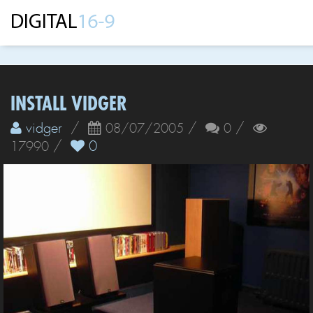
INSTALL VIDGER
vidger
/
/
/
08/07/2005
0
/
0
17990