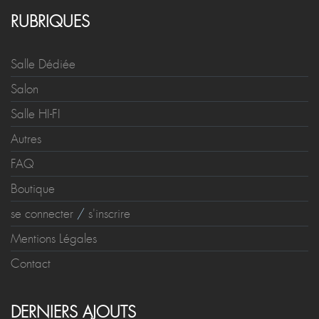
RUBRIQUES
Salle Dédiée
Salon
Salle HI-FI
Autres
FAQ
Boutique
se connecter
/
s'inscrire
Mentions Légales
Contact
DERNIERS AJOUTS