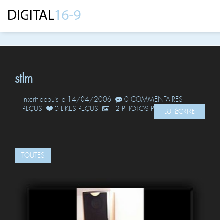
stlm
Inscrit depuis le 14/04/2006
0 COMMENTAIRES
REÇUS
0 LIKES REÇUS
12 PHOTOS POSTÉES
LUI ÉCRIRE
TOUTES