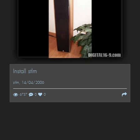
Install stlm
stlm
, 14/04/2006
6737
0
0