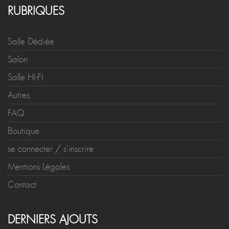
RUBRIQUES
Salle Dédiée
Salon
Salle HI-FI
Autres
FAQ
Boutique
se connecter
/
s'inscrire
Mentions Légales
Contact
DERNIERS AJOUTS