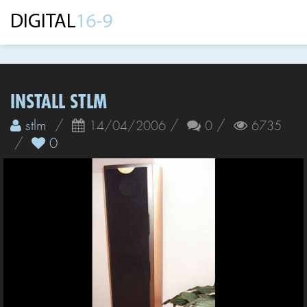
INSTALL STLM
stlm
/
/
/
14/04/2006
0
6735
/
0