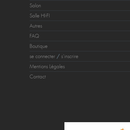
Salon
Salle HI-FI
Autres
FAQ
Boutique
se connecter
/
s'inscrire
Mentions Légales
Contact