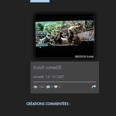
Install rome68
rome68
, 15/10/2007
7847
0
0
CRÉATIONS COMMENTÉES :