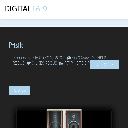
Ptisik
Inscrit depuis le 05/05/2002
0 COMMENTAIRES
REÇUS
0 LIKES REÇUS
17 PHOTOS POSTÉES
LUI ÉCRIRE
TOUTES