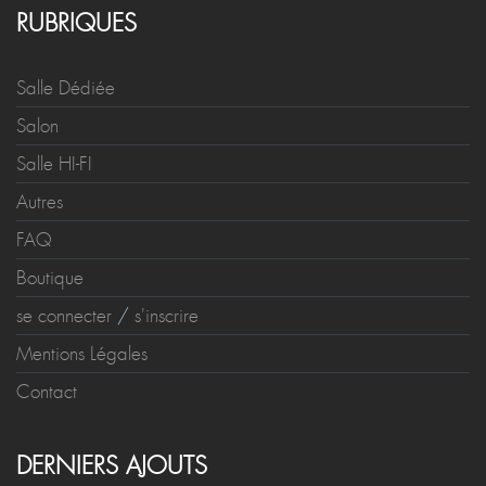
RUBRIQUES
Salle Dédiée
Salon
Salle HI-FI
Autres
FAQ
Boutique
se connecter
/
s'inscrire
Mentions Légales
Contact
DERNIERS AJOUTS