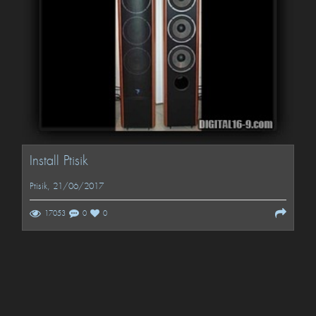
Install Ptisik
Ptisik
, 21/06/2017
17053
0
0