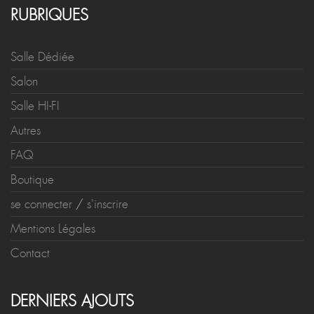
RUBRIQUES
Salle Dédiée
Salon
Salle HI-FI
Autres
FAQ
Boutique
se connecter
/
s'inscrire
Mentions Légales
Contact
DERNIERS AJOUTS