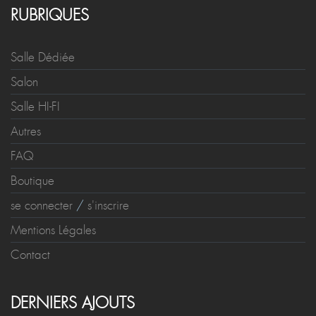
RUBRIQUES
Salle Dédiée
Salon
Salle HI-FI
Autres
FAQ
Boutique
se connecter
/
s'inscrire
Mentions Légales
Contact
DERNIERS AJOUTS