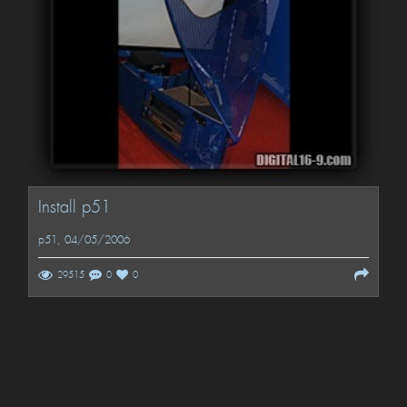
Install p51
p51
, 04/05/2006
29515
0
0