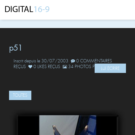
p51
Inscrit depuis le 30/07/2003
0 COMMENTAIRES
REÇUS
0 LIKES REÇUS
34 PHOTOS POSTÉES
LUI ÉCRIRE
TOUTES