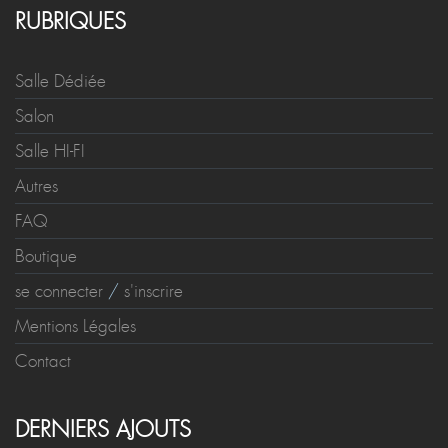
RUBRIQUES
Salle Dédiée
Salon
Salle HI-FI
Autres
FAQ
Boutique
se connecter
/
s'inscrire
Mentions Légales
Contact
DERNIERS AJOUTS