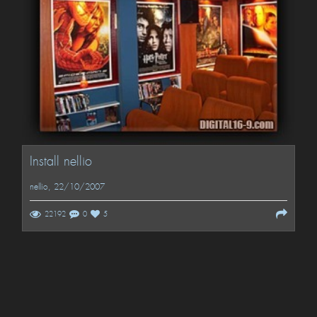
Install nellio
nellio
, 22/10/2007
22192
0
5