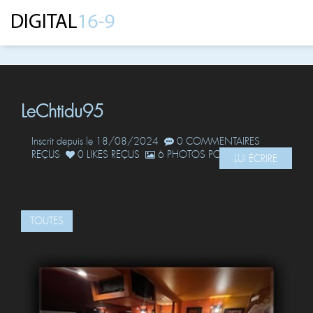
LeChtidu95
Inscrit depuis le 18/08/2024
0 COMMENTAIRES
REÇUS
0 LIKES REÇUS
6 PHOTOS POSTÉES
LUI ÉCRIRE
TOUTES