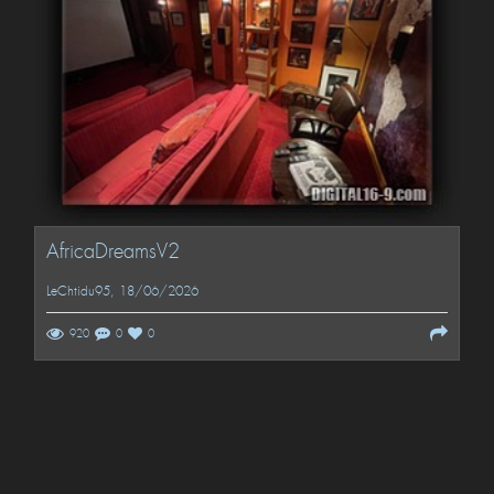
AfricaDreamsV2
LeChtidu95
, 18/06/2026
920
0
0