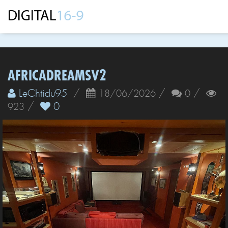
AFRICADREAMSV2
LeChtidu95
/
/
/
18/06/2026
0
/
0
923