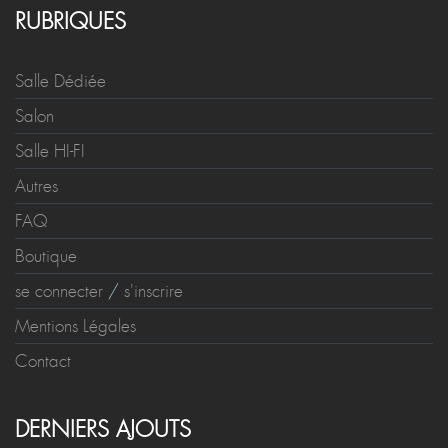
RUBRIQUES
Salle Dédiée
Salon
Salle HI-FI
Autres
FAQ
Boutique
se connecter
/
s'inscrire
Mentions Légales
Contact
DERNIERS AJOUTS