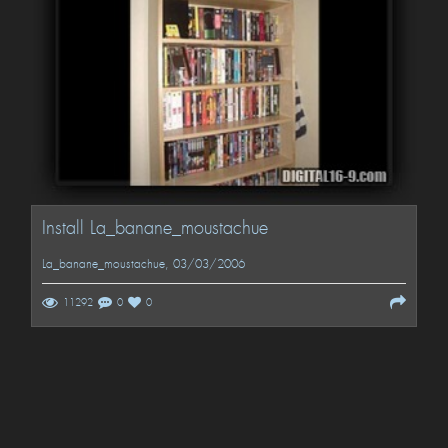
Install La_banane_moustachue
La_banane_moustachue
, 03/03/2006
11292
0
0