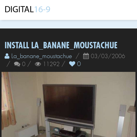
INSTALL LA_BANANE_MOUSTACHUE
La_banane_moustachue
/
03/03/2006
/
/
/
0
0
11292