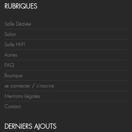
RUBRIQUES
Salle Dédiée
Salon
Salle HI-FI
Autres
FAQ
Boutique
se connecter
/
s'inscrire
Mentions Légales
Contact
DERNIERS AJOUTS