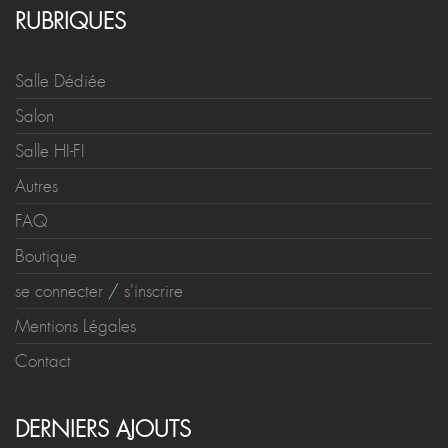
RUBRIQUES
Salle Dédiée
Salon
Salle HI-FI
Autres
FAQ
Boutique
se connecter
/
s'inscrire
Mentions Légales
Contact
DERNIERS AJOUTS