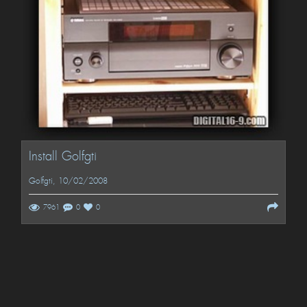
Install Golfgti
Golfgti
, 10/02/2008
7961
0
0