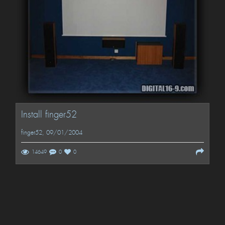
Install finger52
finger52
, 09/01/2004
14649
0
0