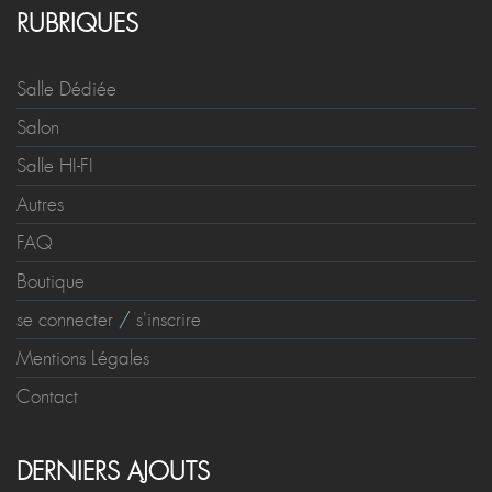
RUBRIQUES
Salle Dédiée
Salon
Salle HI-FI
Autres
FAQ
Boutique
se connecter
/
s'inscrire
Mentions Légales
Contact
DERNIERS AJOUTS