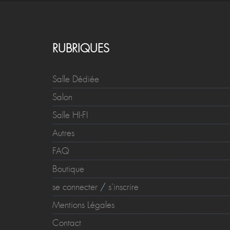
RUBRIQUES
Salle Dédiée
Salon
Salle HI-FI
Autres
FAQ
Boutique
se connecter
/
s'inscrire
Mentions Légales
Contact