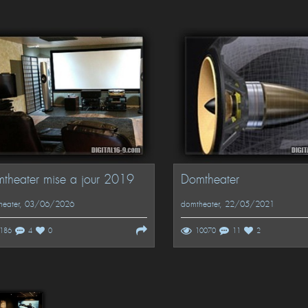
theater mise a jour 2019
Domtheater
eater
, 03/06/2026
domtheater
, 22/05/2021
186
4
0
10070
11
2