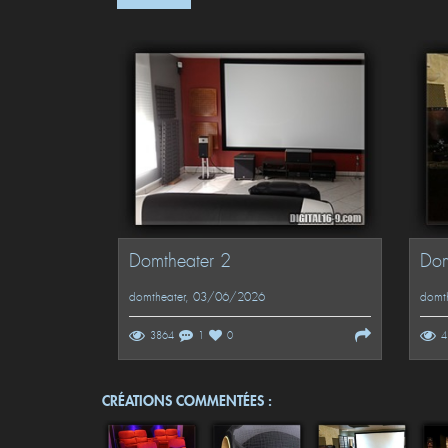
Domtheater 2
Dom
domtheater
, 03/06/2026
domth
3864
1
0
4
CRÉATIONS COMMENTÉES :