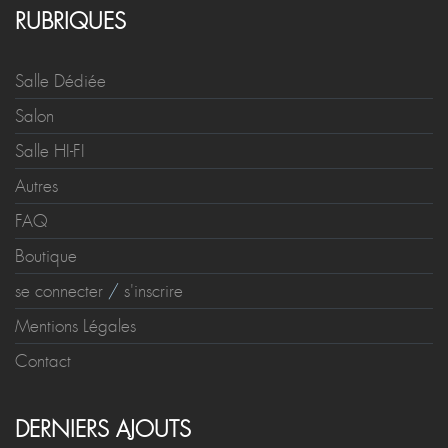
RUBRIQUES
Salle Dédiée
Salon
Salle HI-FI
Autres
FAQ
Boutique
se connecter
/
s'inscrire
Mentions Légales
Contact
DERNIERS AJOUTS