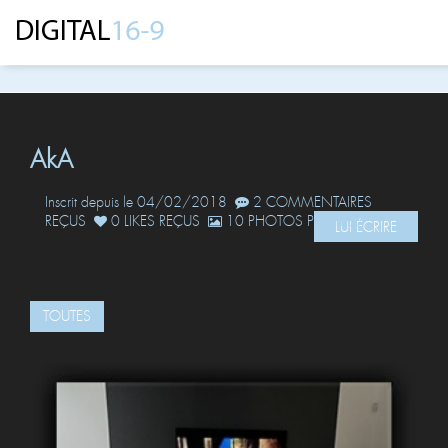
AkA
Inscrit depuis le 04/02/2018
2 COMMENTAIRES
REÇUS
0 LIKES REÇUS
10 PHOTOS POSTÉES
LUI ÉCRIRE
TOUTES