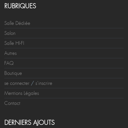
RUBRIQUES
Salle Dédiée
Salon
Salle HI-FI
Autres
FAQ
Boutique
se connecter
/
s'inscrire
Mentions Légales
Contact
DERNIERS AJOUTS