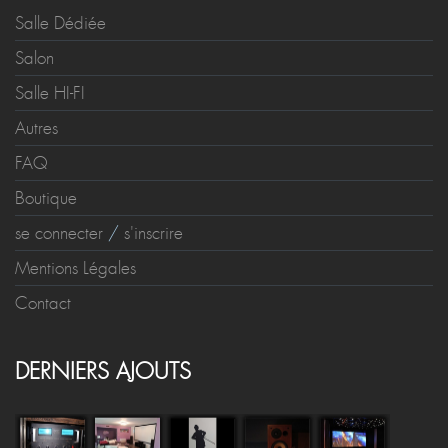
Salle Dédiée
Salon
Salle HI-FI
Autres
FAQ
Boutique
se connecter
/
s'inscrire
Mentions Légales
Contact
DERNIERS AJOUTS