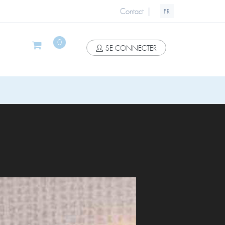
|
Contact
FR
0
SE CONNECTER