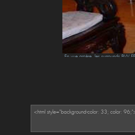
agit d'un full HD 50' (1920 x
En vue arrière, les surrounds BW FP
PECTRAL. - les HP frontaux:
 Signature, même finition,