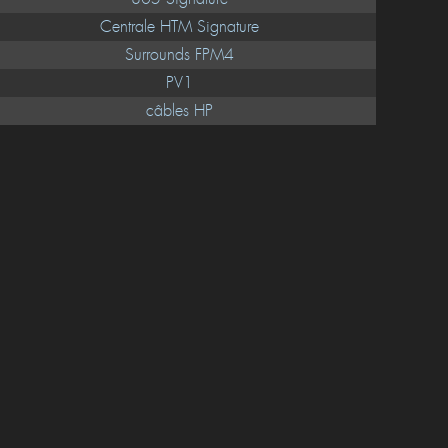
PDP-5000EX
805 Signature
Centrale HTM Signature
Surrounds FPM4
PV1
câbles HP