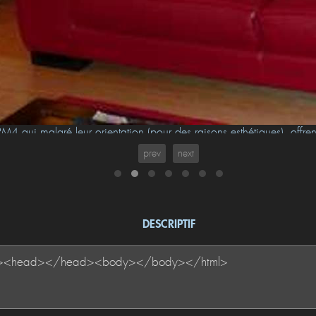
M4 qui malgré leur orientation (pour des raisons esthétiques), offren
arrières grâce à l'excellente qualité de l'ampli Classé Audio CA-5
prev
next
DESCRIPTIF