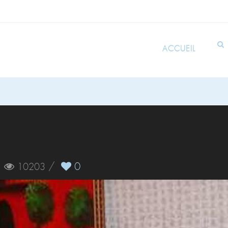
ACCUEIL
/
/
0
10203