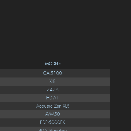
MODELE
CA-5100
XLR
747A
HD-A1
Acoustic Zen XLR
AVM50