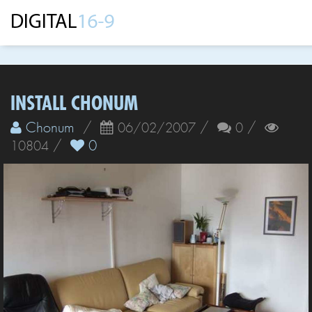
INSTALL CHONUM
Chonum
/
/
/
06/02/2007
0
/
0
10804