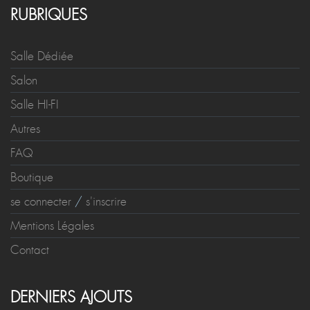
RUBRIQUES
Salle Dédiée
Salon
Salle HI-FI
Autres
FAQ
Boutique
se connecter
/
s'inscrire
Mentions Légales
Contact
DERNIERS AJOUTS