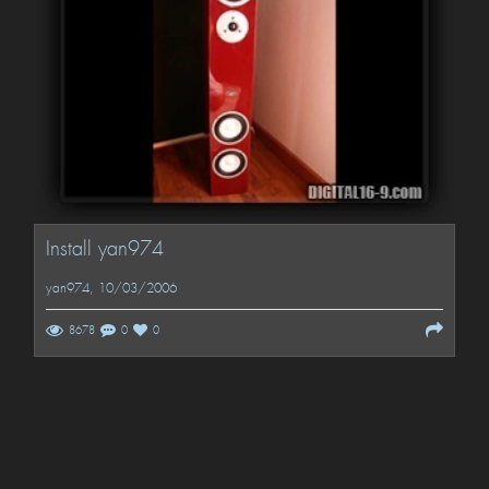
Install yan974
yan974
, 10/03/2006
8678
0
0