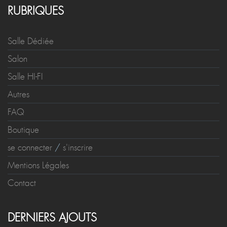
RUBRIQUES
Salle Dédiée
Salon
Salle HI-FI
Autres
FAQ
Boutique
se connecter
/
s'inscrire
Mentions Légales
Contact
DERNIERS AJOUTS