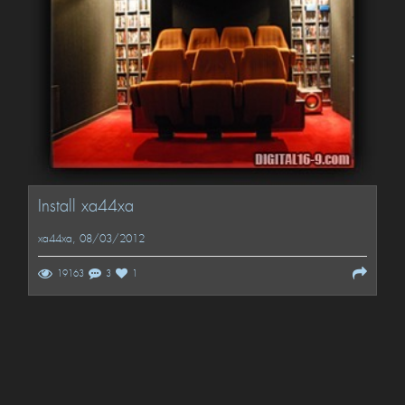
Install xa44xa
xa44xa
, 08/03/2012
19163
3
1