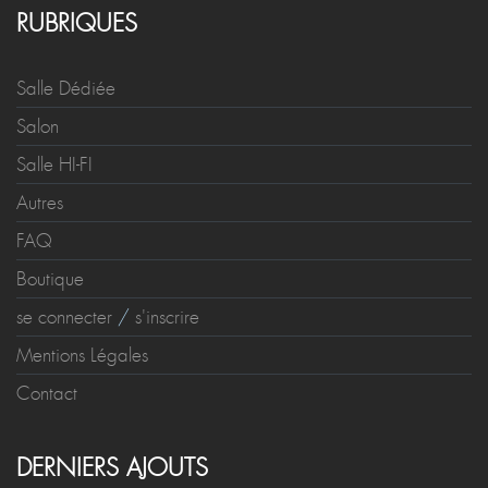
RUBRIQUES
Salle Dédiée
Salon
Salle HI-FI
Autres
FAQ
Boutique
se connecter
/
s'inscrire
Mentions Légales
Contact
DERNIERS AJOUTS