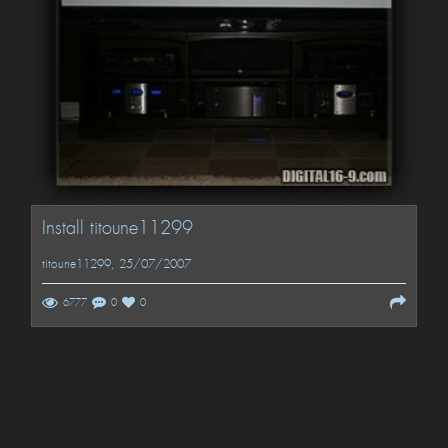
Install titoune11299
titoune11299
, 25/07/2007
6777
0
0