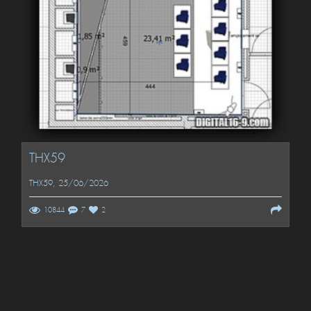
THX59
THX59
, 25/06/2026
10844
7
2