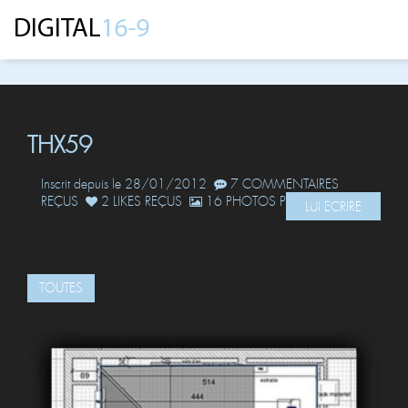
THX59
Inscrit depuis le 28/01/2012
7 COMMENTAIRES
REÇUS
2 LIKES REÇUS
16 PHOTOS POSTÉES
LUI ÉCRIRE
TOUTES