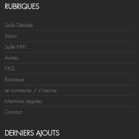
RUBRIQUES
Salle Dédiée
Salon
Salle HI-FI
Autres
FAQ
Boutique
se connecter
/
s'inscrire
Mentions Légales
Contact
DERNIERS AJOUTS