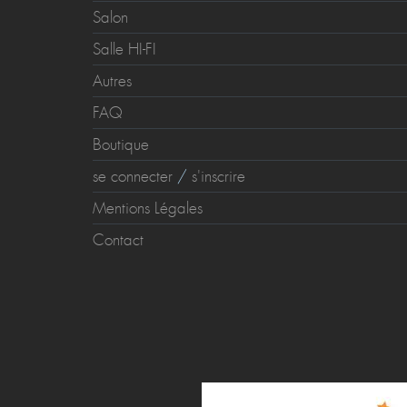
Salon
Salle HI-FI
Autres
FAQ
Boutique
se connecter
/
s'inscrire
Mentions Légales
Contact