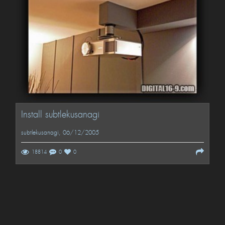
Install subtlekusanagi
subtlekusanagi
, 06/12/2005
18814
0
0