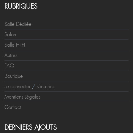
RUBRIQUES
Salle Dédiée
Salon
Salle HI-FI
Autres
FAQ
Boutique
se connecter
/
s'inscrire
Mentions Légales
Contact
DERNIERS AJOUTS