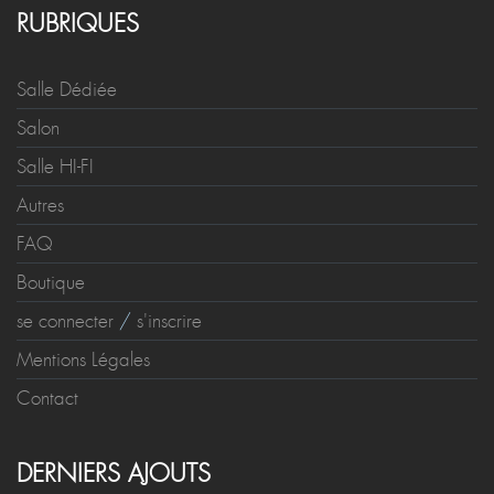
RUBRIQUES
Salle Dédiée
Salon
Salle HI-FI
Autres
FAQ
Boutique
se connecter
/
s'inscrire
Mentions Légales
Contact
DERNIERS AJOUTS