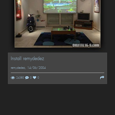
Install remydedez
remydedez
, 14/06/2004
24380
0
0