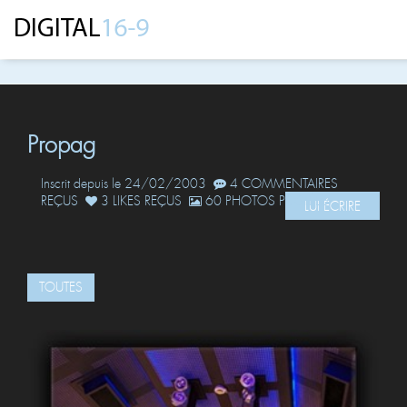
Propag
Inscrit depuis le 24/02/2003
4 COMMENTAIRES
REÇUS
3 LIKES REÇUS
60 PHOTOS POSTÉES
LUI ÉCRIRE
TOUTES