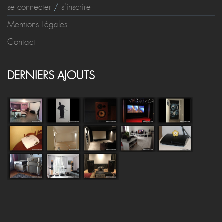
se connecter
/
s'inscrire
Mentions Légales
Contact
DERNIERS AJOUTS