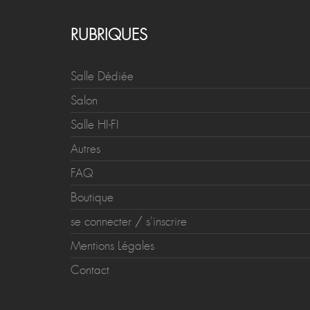
RUBRIQUES
Salle Dédiée
Salon
Salle HI-FI
Autres
FAQ
Boutique
se connecter
/
s'inscrire
Mentions Légales
Contact