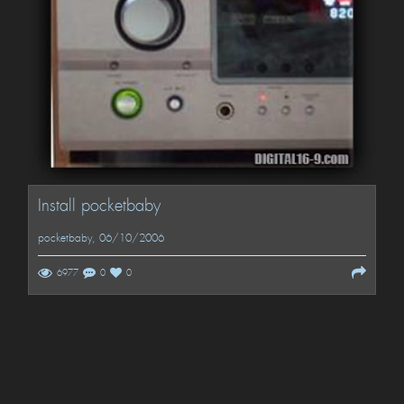
Install pocketbaby
pocketbaby
, 06/10/2006
6977
0
0