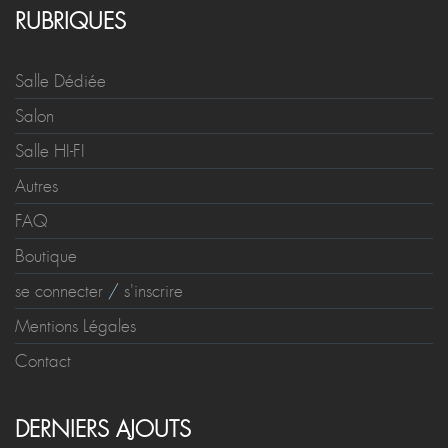
RUBRIQUES
Salle Dédiée
Salon
Salle HI-FI
Autres
FAQ
Boutique
se connecter
/
s'inscrire
Mentions Légales
Contact
DERNIERS AJOUTS